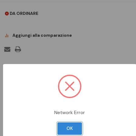
DA ORDINARE
Aggiungi alla comparazione
DESCRIZIONE COMPLETA
Distanziatore per l'impiego in profilati a U.
SCHEDA TECNICA
Network Error
DOCUMENTAZIONE
OK
DATI METEL