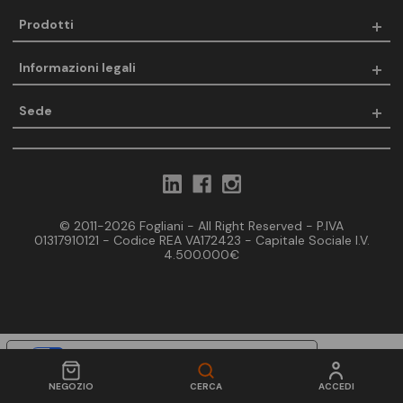
Prodotti
Informazioni legali
Sede
© 2011-2026 Fogliani - All Right Reserved - P.IVA
01317910121 - Codice REA VA172423 - Capitale Sociale I.V.
4.500.000€
Le tue preferenze relative alla privacy
Informativa sulla raccolta
NEGOZIO
CERCA
ACCEDI