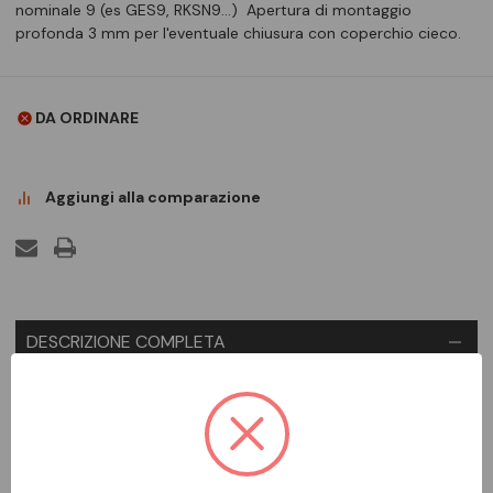
nominale 9 (es GES9, RKSN9...) Apertura di montaggio
profonda 3 mm per l'eventuale chiusura con coperchio cieco.
DA ORDINARE
Aggiungi alla comparazione
DESCRIZIONE COMPLETA
Coperchio di montaggio per scatole da incasso del tipo
UZD250-3 per l'installazione di service outlet di dimensione
nominale 9 (es GES9, RKSN9...) Apertura di montaggio
profonda 3 mm per l'eventuale chiusura con coperchio cieco.