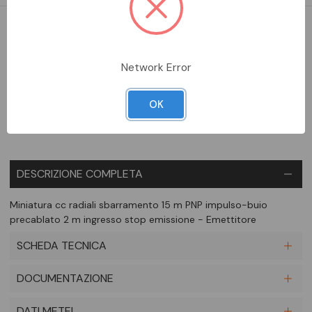
DA ORDINARE
Network Error
Aggiungi alla comparazione
OK
DESCRIZIONE COMPLETA
Miniatura cc radiali sbarramento 15 m PNP impulso-buio
precablato 2 m ingresso stop emissione - Emettitore
SCHEDA TECNICA
DOCUMENTAZIONE
DATI METEL