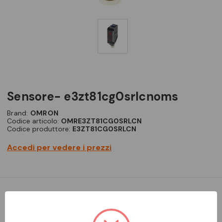
sensore- e3zt81cg0srlcnoms
Brand:
OMRON
Codice articolo:
OMRE3ZT81CG0SRLCN
Codice produttore:
E3ZT81CG0SRLCN
Accedi per vedere i prezzi
Miniatura cc radiali sbarramento 15 m PNP impulso-buio
precablato 2 m ingresso stop emissione - Emettitore