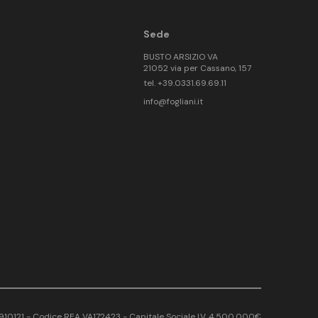
Sede
BUSTO ARSIZIO VA
21052 via per Cassano, 157
tel. +39.0331.69.69.11
info@fogliani.it
17910121 - Codice REA VA172423 - Capitale Sociale I.V. 4.500.000€