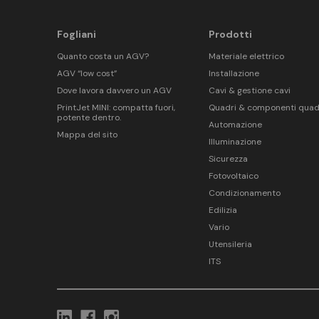
Fogliani
Prodotti
Quanto costa un AGV?
Materiale elettrico
AGV “low cost”
Installazione
Dove lavora davvero un AGV
Cavi & gestione cavi
PrintJet MINI: compatta fuori,
Quadri & componenti quad
potente dentro.
Automazione
Mappa del sito
Illuminazione
Sicurezza
Fotovoltaico
Condizionamento
Edilizia
Vario
Utensileria
ITS