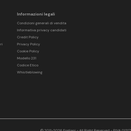
Informazioni legali
Condizioni generali di vendita
Informativa privacy candidati
Credit Policy
ri
Privacy Policy
Cookie Policy
Modello 231
Codice Etico
Whistleblowing
© 2011-2026 Fogliani - All Right Reserved - P.IVA 013