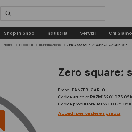
Shop in Shop
Industria
Servizi
Chi Siamo
Home
Prodotti
Illuminazione
ZERO SQUARE: SOSP.NOROSONE 75X
zero square:
Brand:
PANZERI CARLO
Codice articolo:
PAZM15201.075.051
Codice produttore:
M15201.075.051
Accedi per vedere i prezzi