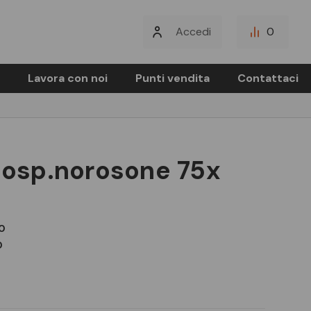
Accedi
0
Lavora con noi
Punti vendita
Contattaci
 sosp.norosone 75x
0
0