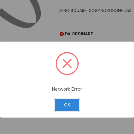
ZERO SQUARE: SOSP.NOROSONE 75X
DA ORDINARE
Aggiungi alla comparazione
Network Error
Scheda Tecnica
Documentazion
OK
OSONE 75X