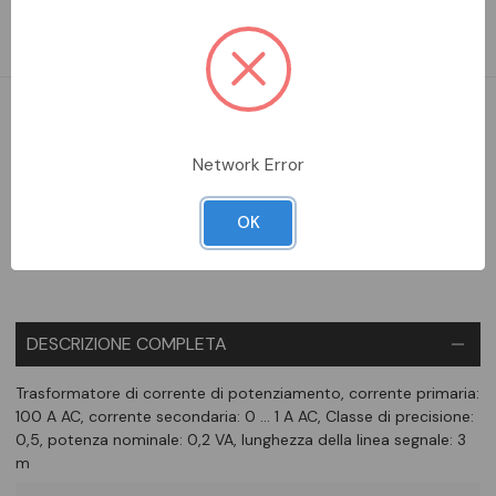
0,5, potenza nominale: 0,2 VA, lunghezza della linea segnale: 3
m
DA ORDINARE
Network Error
Aggiungi alla comparazione
OK
DESCRIZIONE COMPLETA
Trasformatore di corrente di potenziamento, corrente primaria:
100 A AC, corrente secondaria: 0 ... 1 A AC, Classe di precisione:
0,5, potenza nominale: 0,2 VA, lunghezza della linea segnale: 3
m