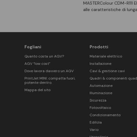
MASTERColour CDM-R111 Elit
alle caratteristiche di lun
Fogliani
Prodotti
Quanto costa un AGV?
Materiale elettrico
AGV “low cost”
Installazione
Dove lavora davvero un AGV
Cavi & gestione cavi
PrintJet MINI: compatta fuori,
Quadri & componenti quad
potente dentro.
Automazione
Mappa del sito
Illuminazione
Sicurezza
Fotovoltaico
Condizionamento
Edilizia
Vario