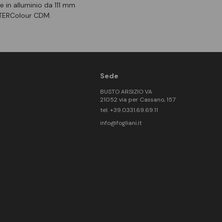
 in alluminio da 111 mm
ASTERColour CDM.
Sede
BUSTO ARSIZIO VA
21052 via per Cassano, 157
tel. +39.0331.69.69.11
info@fogliani.it