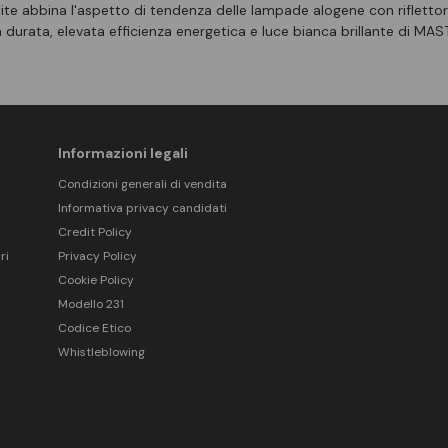
e abbina l'aspetto di tendenza delle lampade alogene con riflettore
ga durata, elevata efficienza energetica e luce bianca brillante di M
Informazioni legali
Condizioni generali di vendita
Informativa privacy candidati
Credit Policy
ri
Privacy Policy
Cookie Policy
Modello 231
Codice Etico
Whistleblowing