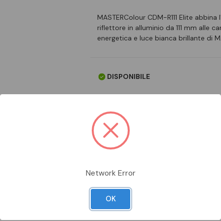
MASTERColour CDM-R111 Elite abbina l
riflettore in alluminio da 111 mm alle c
energetica e luce bianca brillante d
DISPONIBILE
Aggiungi alla comparazione
Network Error
OK
Scheda Tecnica
Documentazion