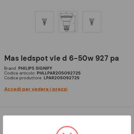
mas ledspot vle d 6-50w 927 pa
Brand:
PHILIPS SIGNIFY
Codice articolo:
PHLLPAR205092725
Codice produttore:
LPAR205092725
Accedi per vedere i prezzi
MASTER Value, LED, PAR20, 50 W, E27, 2700 K, 500 lm, CRI 90,
25000 ore, 83 lm/W, EEL F, PF 0.7, RG1, IP20, SVM 0.4, PstLM 1