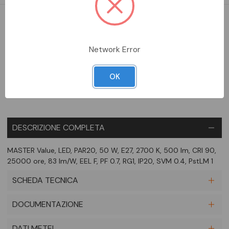
DA ORDINARE
Network Error
Aggiungi alla comparazione
OK
DESCRIZIONE COMPLETA
MASTER Value, LED, PAR20, 50 W, E27, 2700 K, 500 lm, CRI 90,
25000 ore, 83 lm/W, EEL F, PF 0.7, RG1, IP20, SVM 0.4, PstLM 1
SCHEDA TECNICA
DOCUMENTAZIONE
DATI METEL