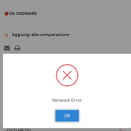
DA ORDINARE
Aggiungi alla comparazione
DESCRIZIONE COMPLETA
MASTER, LED, MR16, 35 W, GU5.3, 3000 K, 440 lm, CRI 97,
40000 ore, 65.00 lm/W, EEL G, PF 0.7, RG1, IP20
Network Error
SCHEDA TECNICA
OK
DOCUMENTAZIONE
DATI METEL