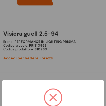
visiera guell 2.5-94
Brand:
PERFORMANCE IN LIGHTING PRISMA
Codice articolo:
PRI310963
Codice produttore:
310963
Accedi per vedere i prezzi
Visiera GUELL 2.5
DA ORDINARE