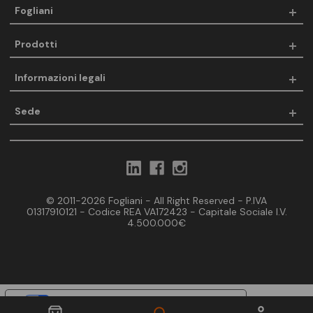
Fogliani
Prodotti
Informazioni legali
Sede
© 2011-2026 Fogliani - All Right Reserved - P.IVA
01317910121 - Codice REA VA172423 - Capitale Sociale I.V.
4.500.000€
Le tue preferenze relative alla privacy