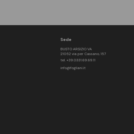
Sede
BUSTO ARSIZIO VA
21052 via per Cassano, 157
tel. +39.0331.69.69.11
info@fogliani.it