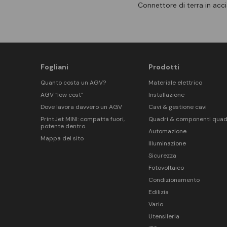
Connettore di terra in acci
Fogliani
Prodotti
Quanto costa un AGV?
Materiale elettrico
AGV “low cost”
Installazione
Dove lavora davvero un AGV
Cavi & gestione cavi
PrintJet MINI: compatta fuori,
Quadri & componenti quad
potente dentro.
Automazione
Mappa del sito
Illuminazione
Sicurezza
Fotovoltaico
Condizionamento
Edilizia
Vario
Utensileria