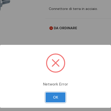
Connettore di terra in acciaio.
DA ORDINARE
Aggiungi alla comparazione
Network Error
OK
Scheda Tecnica
Documentazion