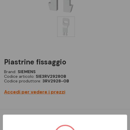
piastrine fissaggio
Brand:
SIEMENS
Codice articolo:
SIE3RV29280B
Codice produttore:
3RV2928-0B
Accedi per vedere i prezzi
piastrina di fissaggio grandezza costruttiva S00/S0 Semplice,
efficiente, sempre attuale - il sistema modulare SIRIUS.