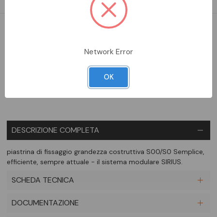
DA ORDINARE
Network Error
Aggiungi alla comparazione
OK
DESCRIZIONE COMPLETA
piastrina di fissaggio grandezza costruttiva S00/S0 Semplice,
efficiente, sempre attuale - il sistema modulare SIRIUS.
SCHEDA TECNICA
DOCUMENTAZIONE