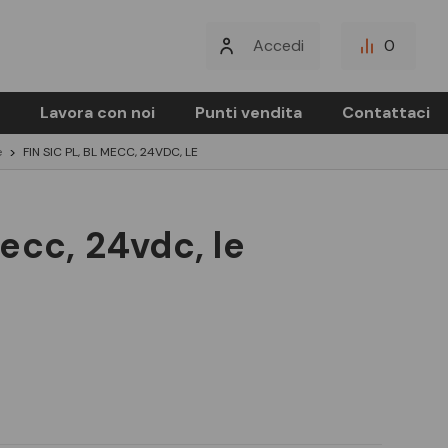
Accedi
0
Lavora con noi
Punti vendita
Contattaci
e
FIN SIC PL, BL MECC, 24VDC, LE
 mecc, 24vdc, le