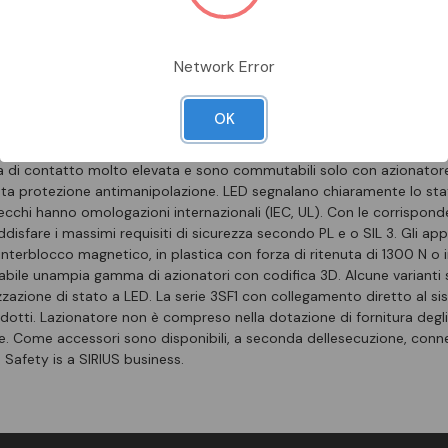
 blocco di ritenuta forza di ritenuta 1300 N 5 direzioni di accosta
ntale tensione del magnete DC 24 V sorveglianza attuatore 2NC/1NO
Network Error
giallo/verde L’attuatore non è compreso nella dotazione di fornitu
mente Interruttori di sicurezza meccanici SIRIUS 3SE5 per la sorvegl
obili. Essi assicurano che porte/ripari di protezione, coperture o sport
OK
ssiste uno stato di pericolo. Le testine di comando con montaggio sen
5 direzioni di azionamento dellazionatore, di cui una frontale. Gli el
a di contatto molto elevata e sono commutabili solo con azionatore
ata protezione antimanipolazione. LED segnalano chiaramente lo sta
ecchi hanno omologazioni internazionali (IEC, UL). Con le corrisponde
disfare i massimi requisiti di sicurezza secondo PL e o SIL 3. Gli ap
interblocco magnetico, in plastica con forza di ritenuta di 1300 N o 
nabile unampia gamma di azionatori con codifica 3D. Alcune varianti 
zazione di stato a LED. La serie 3SF1 con collegamento diretto al s
tti. Lazionatore non è compreso nella dotazione di fornitura degli i
 Come accessori sono disponibili, a seconda dellesecuzione, connet
 Safety is a SIRIUS business.