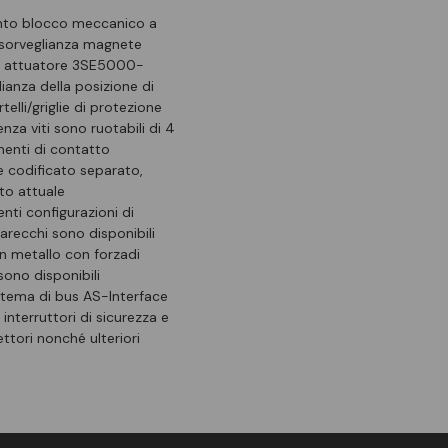
mento blocco meccanico a
 sorveglianza magnete
ra. attuatore 3SE5000-
ianza della posizione di
elli/griglie di protezione
za viti sono ruotabili di 4
ementi di contatto
 codificato separato,
to attuale
nti configurazioni di
parecchi sono disponibili
in metallo con forzadi
sono disponibili
istema di bus AS-Interface
nterruttori di sicurezza e
tori nonché ulteriori