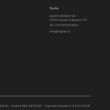
Sede
BUSTO ARSIZIO VA
21052 via per Cassano, 157
tel. +39.0331.69.69.11
info@fogliani.it
17910121 - Codice REA VA172423 - Capitale Sociale I.V. 4.500.000€