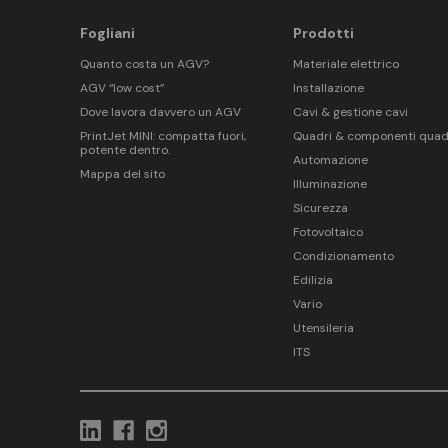
Fogliani
Prodotti
Quanto costa un AGV?
Materiale elettrico
AGV “low cost”
Installazione
Dove lavora davvero un AGV
Cavi & gestione cavi
PrintJet MINI: compatta fuori,
Quadri & componenti quad
potente dentro.
Automazione
Mappa del sito
Illuminazione
Sicurezza
Fotovoltaico
Condizionamento
Edilizia
Vario
Utensileria
ITS