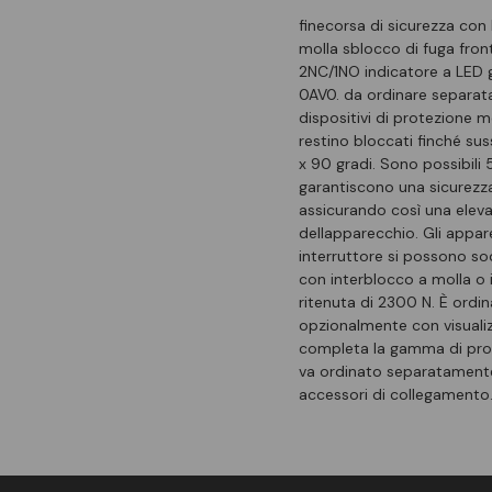
finecorsa di sicurezza con
molla sblocco di fuga fro
2NC/1NO indicatore a LED 
0AV0. da ordinare separata
dispositivi di protezione m
restino bloccati finché su
x 90 gradi. Sono possibili 
garantiscono una sicurezz
assicurando così una elev
dellapparecchio. Gli appar
interruttore si possono sod
con interblocco a molla o 
ritenuta di 2300 N. È ordi
opzionalmente con visualiz
completa la gamma di prodo
va ordinato separatamente.
accessori di collegamento.