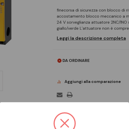
finecorsa di sicurezza con blocco di ri
accostamento blocco meccanico a mol
24 V sorveglianza attuatore 2NC/1NO 
giallo/verde L’attuatore non è compre
Leggi la descrizione completa
DA ORDINARE
Aggiungi alla comparazione
Scheda Tecnica
Documentazion