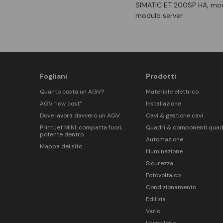
SIMATIC ET 200SP HA, modu
modulo server
Fogliani
Prodotti
Quanto costa un AGV?
Materiale elettrico
AGV “low cost”
Installazione
Dove lavora davvero un AGV
Cavi & gestione cavi
PrintJet MINI: compatta fuori,
Quadri & componenti quad
potente dentro.
Automazione
Mappa del sito
Illuminazione
Sicurezza
Fotovoltaico
Condizionamento
Edilizia
Vario