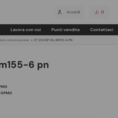
Accedi
0
Lavora con noi
Punti vendita
Contattaci
dulo comunicazione
ET 200SP HA, IM155-6 PN
 im155-6 pn
0PM0
0-0PM0