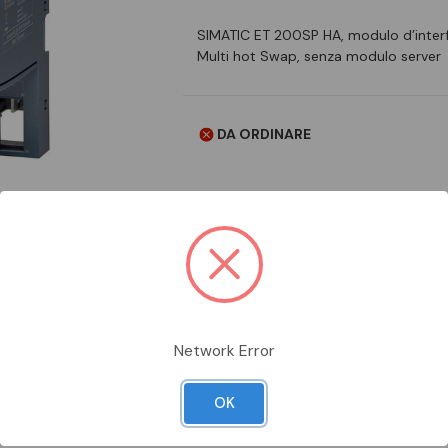
SIMATIC ET 200SP HA, modulo d’interf
Multi hot Swap, senza modulo server
DA ORDINARE
Aggiungi alla comparazione
Network Error
OK
Scheda Tecnica
Documentazion