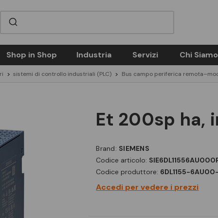
Shop in Shop
Industria
Servizi
Chi Siamo
ri
sistemi di controllo industriali (PLC)
Bus campo periferica remota–mo
et 200sp ha,
Brand:
SIEMENS
Codice articolo:
SIE6DL11556AU00
Codice produttore:
6DL1155-6AU0
Accedi per vedere i prezzi