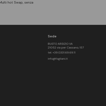
Multi hot Swap, senza
Sede
BUSTO ARSIZIO VA
21052 via per Cassano, 157
tel. +39.0331.69.69.11
info@fogliani.it