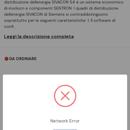
distribuzione dellenergia SIVACON S4 è un sistema economico
di involucri e componenti SENTRON. I quadri di distribuzione
dellenergia SIVACON di Siemens si contraddistinguono
soprattutto per le seguenti caratteristiche: 1. Il software di
confi…
Leggi la descrizione completa
DA ORDINARE
Aggiungi alla comparazione
DESCRIZIONE COMPLETA
Network Error