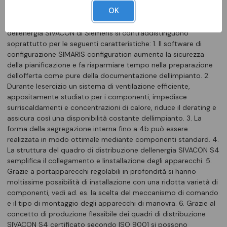
rivestimento della struttura IP30, La: 800mm Il quadro di
OK
distribuzione dellenergia SIVACON S4 è un sistema economico
di involucri e componenti SENTRON. I quadri di distribuzione
dellenergia SIVACON di Siemens si contraddistinguono
soprattutto per le seguenti caratteristiche: 1. Il software di
configurazione SIMARIS configuration aumenta la sicurezza
della pianificazione e fa risparmiare tempo nella preparazione
dellofferta come pure della documentazione dellimpianto. 2.
Durante lesercizio un sistema di ventilazione efficiente,
appositamente studiato per i componenti, impedisce
surriscaldamenti e concentrazioni di calore, riduce il derating e
assicura così una disponibilità costante dellimpianto. 3. La
forma della segregazione interna fino a 4b può essere
realizzata in modo ottimale mediante componenti standard. 4.
La struttura del quadro di distribuzione dellenergia SIVACON S4
semplifica il collegamento e linstallazione degli apparecchi. 5.
Grazie a portapparecchi regolabili in profondità si hanno
moltissime possibilità di installazione con una ridotta varietà di
componenti, vedi ad. es. la scelta del meccanismo di comando
e il tipo di montaggio degli apparecchi di manovra. 6. Grazie al
concetto di produzione flessibile dei quadri di distribuzione
SIVACON S4 certificato secondo ISO 9001 si possono