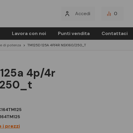
Accedi
0
Lavora con noi
Punti vendita
Contattaci
re di potenza
TM125D 125A 4P/4R NSX160/250_T
/250_t
C164TM125
164TM125
 i prezzi