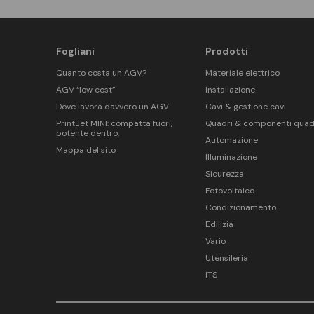
Fogliani
Prodotti
Quanto costa un AGV?
Materiale elettrico
AGV “low cost”
Installazione
Dove lavora davvero un AGV
Cavi & gestione cavi
PrintJet MINI: compatta fuori,
Quadri & componenti quad
potente dentro.
Automazione
Mappa del sito
Illuminazione
Sicurezza
Fotovoltaico
Condizionamento
Edilizia
Vario
Utensileria
ITS