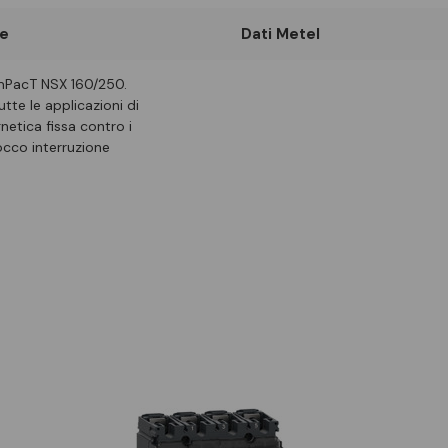
e
Dati Metel
omPacT NSX 160/250.
te le applicazioni di
netica fissa contro i
occo interruzione