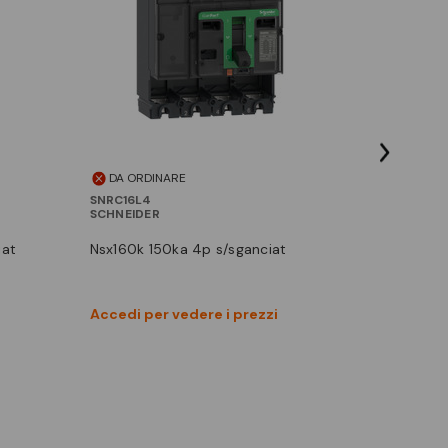
DA ORDINARE
DISPON
SNRC16L4
SNRC16N
SCHNEIDER
SCHNEIDE
iat
nsx160k 150ka 4p s/sganciat
nsx160n
Vedi prodotto
Accedi per vedere i prezzi
Accedi p
Confronta