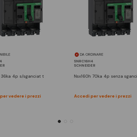
NIBILE
DA ORDINARE
4
SNRC16H4
DER
SCHNEIDER
f 36ka 4p s/sganciat t
nsx160h 70ka 4p senza sganc
Vedi prodotto
Vedi prodotto
per vedere i prezzi
Accedi per vedere i prezzi
Confronta
Confronta