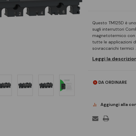
Questo TM125D è uno 
sugli interruttori C
magnetotermico con co
tutte le applicazioni 
sovraccarichi termici 
Leggi la descrizi
DA ORDINARE
Aggiungi alla c