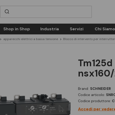
Shop in Shop
Industria
Servizi
Chi Siamo
apparecchi elettrici a bassa tensione
Blocco di intervento per interrutto
tm125d 125a 4p/4r
nsx160
Brand:
SCHNEIDER
Codice articolo:
SNR
Codice produttore:
C
Accedi per vedere