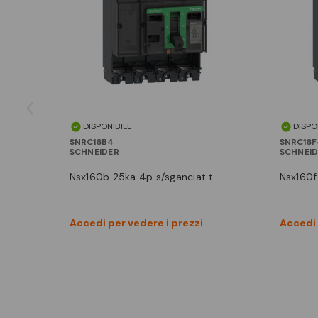
DISPONIBILE
DISPO
SNRC16B4
SNRC16F
SCHNEIDER
SCHNEI
nsx160b 25ka 4p s/sganciat t
nsx160
Vedi prodotto
Accedi per vedere i prezzi
Accedi 
Confronta