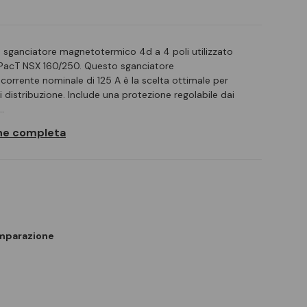
sganciatore magnetotermico 4d a 4 poli utilizzato
omPacT NSX 160/250. Questo sganciatore
rrente nominale di 125 A è la scelta ottimale per
di distribuzione. Include una protezione regolabile dai
…
one completa
omparazione