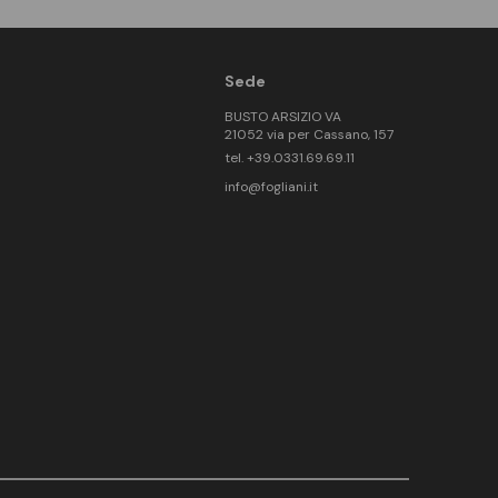
Sede
BUSTO ARSIZIO VA
21052 via per Cassano, 157
tel. +39.0331.69.69.11
info@fogliani.it