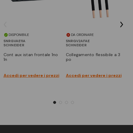
DISPONIBILE
DA ORDINARE
SNRGVAE11A
SNRGV2AFAE
S
SCHNEIDER
SCHNEIDER
SC
cont aux istan frontale 1no
collegamento flessibile a 3
blocco combinazione
1n
po
co
Accedi per vedere i prezzi
Accedi per vedere i prezzi
Ac