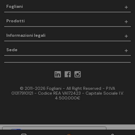
Fogliani
Prodotti
Informazioni legali
Sede
© 2011-2026 Fogliani - All Right Reserved - P.IVA
01317910121 - Codice REA VA172423 - Capitale Sociale I.V.
4.500.000€
Le tue preferenze relative alla privacy