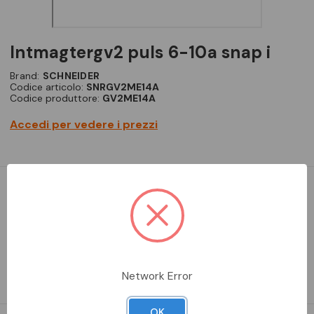
intmagtergv2 puls 6-10a snap i
Brand:
SCHNEIDER
Codice articolo:
SNRGV2ME14A
Codice produttore:
GV2ME14A
Accedi per vedere i prezzi
Interruttore magnetotermico TeSys GV, 3 poli (3P), 10 A/690 V,
per applicazioni con motori trifase 3-4 kW 400 V. Fornisce una
protezione termomagnetica con un intervallo di regolazione
termica compreso tra 6 e 10 A, intervento magnetico a 13xIn,
elevata capacità di interruzione Icu 100 kA400V. È dot…
Network Error
Leggi la descrizione completa
OK