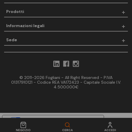
Prodotti
Informazioni legali
Sede
© 2011-2026 Fogliani - All Right Reserved - P.IVA
01317910121 - Codice REA VA172423 - Capitale Sociale I.V.
4.500.000€
Le tue preferenze relative alla privacy
Informativa sulla raccolta
NEGOZIO
CERCA
ACCEDI