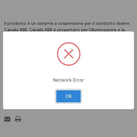
Il prodotto è un sistema a sospensione per il condotto sbarre
Canalis KBB. Canalis KBB è progettato per l'illuminazione e la
distribuzione delle prese di alimentazione. Utilizzato per il
condotto sbarre Canalis KBA con corrente nominale d'impiego
40A a 35 °C. Deve essere impiegato per un singolo cav…
Leggi la descrizione completa
Network Error
DA ORDINARE
OK
Aggiungi alla comparazione