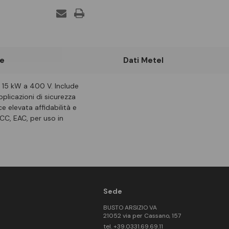
e
Dati Metel
a 15 kW a 400 V. Include
pplicazioni di sicurezza
 elevata affidabilità e
CCC, EAC, per uso in
Sede
BUSTO ARSIZIO VA
21052 via per Cassano, 157
tel. +39.0331.69.69.11