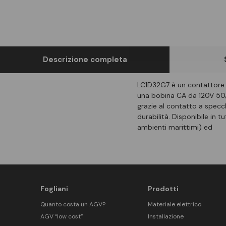
Descrizione completa
LC1D32G7 è un contattore T
una bobina CA da 120V 50/60
grazie al contatto a specc
durabilità. Disponibile in t
ambienti marittimi) ed
Fogliani
Prodotti
Quanto costa un AGV?
Materiale elettrico
AGV “low cost”
Installazione