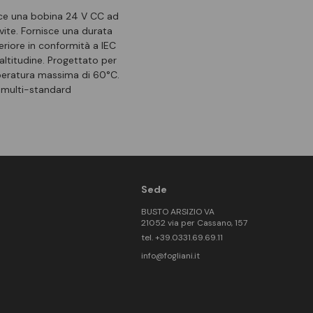
sce una bobina 24 V CC ad
vite. Fornisce una durata
eriore in conformità a IEC
titudine. Progettato per
mperatura massima di 60°C.
e multi-standard
Sede
BUSTO ARSIZIO VA
21052 via per Cassano, 157
tel. +39.0331.69.69.11
info@fogliani.it