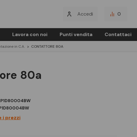
Accedi
0
Lavora con noi
Punti vendita
Contattaci
azione in C.A.
CONTATTORE 80A
tore 80a
LP1D80004BW
P1D80004BW
 i prezzi