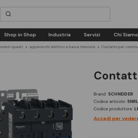
Shop in Shop
Industria
Servizi
Chi Siamo
nenti quadri
apparecchi elettrici a bassa tensione
Contatto per commut
contat
Brand:
SCHNEIDER
Codice articolo:
SNR
Codice produttore:
L
Accedi per vedere