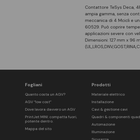
Contattore TeSys Deca, 4P
ampia gamma, senza contatt
meccanica di 4 Mcicli e una
60529. Può coprire temper
applicazioni severe con ve
Dimensioni: 127 mm x 96 mm
(UL,LROS,DNV,GOST,RINA,C
Fogliani
Prodotti
Quanto costa un AGV?
Materiale elettrico
AGV “low cost”
Installazione
Dove lavora davvero un AGV
Cavi & gestione cavi
PrintJet MINI: compatta fuori,
Quadri & componenti quad
potente dentro.
Automazione
Mappa del sito
Illuminazione
Sicurezza