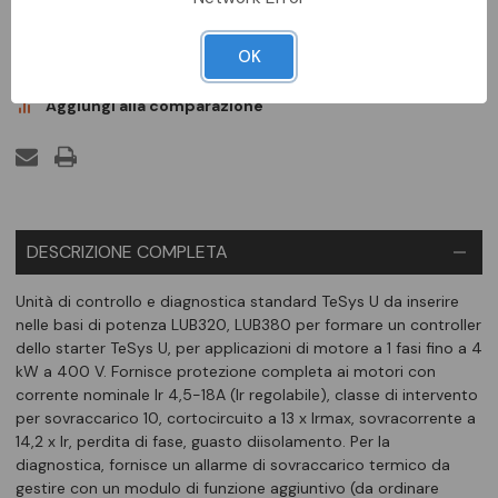
DA ORDINARE
OK
Aggiungi alla comparazione
DESCRIZIONE COMPLETA
Unità di controllo e diagnostica standard TeSys U da inserire
nelle basi di potenza LUB320, LUB380 per formare un controller
dello starter TeSys U, per applicazioni di motore a 1 fasi fino a 4
kW a 400 V. Fornisce protezione completa ai motori con
corrente nominale Ir 4,5-18A (Ir regolabile), classe di intervento
per sovraccarico 10, cortocircuito a 13 x Irmax, sovracorrente a
14,2 x Ir, perdita di fase, guasto diisolamento. Per la
diagnostica, fornisce un allarme di sovraccarico termico da
gestire con un modulo di funzione aggiuntivo (da ordinare