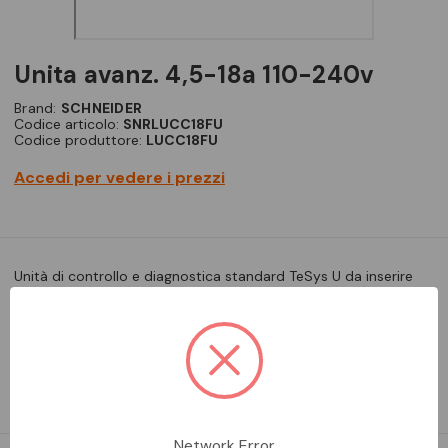
unita avanz. 4,5-18a 110-240v
Brand:
SCHNEIDER
Codice articolo:
SNRLUCC18FU
Codice produttore:
LUCC18FU
Accedi per vedere i prezzi
Unità di controllo e diagnostica standard TeSys U da inserire
nelle basi di potenza LUB320, LUB380 per formare un controller
dello starter TeSys U, per applicazioni di motore a 1 fasi fino a 4
kW a 400 V. Fornisce protezione completa ai motori con
corrente nominale Ir 4,5-18A (Ir regolabile), classe…
Leggi la descrizione completa
Network Error