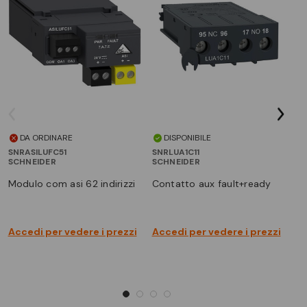
DA ORDINARE
DISPONIBILE
SNRASILUFC51
SNRLUA1C11
SN
SCHNEIDER
SCHNEIDER
SC
modulo com asi 62 indirizzi
contatto aux fault+ready
s
Accedi per vedere i prezzi
Accedi per vedere i prezzi
Ac