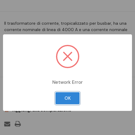
Il trasformatore di corrente, tropicalizzato per busbar, ha una
corrente nominale di linea di 4000 A e una corrente nominale
secondaria di 5 A. Questo trasformatore di corrente ha
un'apertura di 55 mm x 128 mm. Compatibile con un'uscita
singola per barra: 127 mm x 52 mm. Carico e classe di
precision…
Leggi la descrizione completa
Network Error
DA ORDINARE
OK
Aggiungi alla comparazione