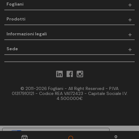
Fogliani
Prodotti
Informazioni legali
Sede
© 2011-2026 Fogliani - All Right Reserved - P.IVA
01317910121 - Codice REA VA172423 - Capitale Sociale I.V.
4.500.000€
Le tue preferenze relative alla privacy