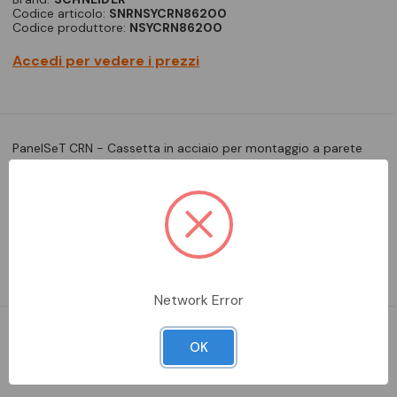
Codice articolo:
SNRNSYCRN86200
Codice produttore:
NSYCRN86200
Accedi per vedere i prezzi
PanelSeT CRN - Cassetta in acciaio per montaggio a parete
con porta piena. 800 x 600 x 200 mm. Cassetta compatta
per montaggio a parete senza piastra di fondo. Porta
reversibile in vetro (120°). Lati realizzati da un'unica sezione
piegata. Parte posteriore saldata con doppio profilo a formare
un'are…
Leggi la descrizione completa
Network Error
DA ORDINARE
OK