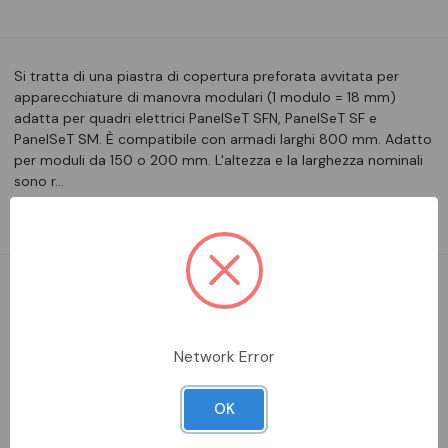
Si tratta di una piastra di copertura preforata avvitata per
apparecchiature di manovra modulari (1 modulo = 18 mm)
adatta per quadri elettrici PanelSeT SFN, PanelSeT SF e
PanelSeT SM. È compatibile con armadi larghi 800 mm. Adatto
per moduli da 150 o 200 mm. L'altezza e la larghezza nominali
sono r…
Leggi la descrizione completa
DA ORDINARE
Network Error
Aggiungi alla comparazione
OK