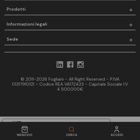
Prodotti
Informazioni legali
Sede
© 2011-2026 Fogliani - All Right Reserved - P.IVA
01317910121 - Codice REA VA172423 - Capitale Sociale I.V.
4.500.000€
Le tue preferenze relative alla privacy
Informativa sulla raccolta
NEGOZIO
CERCA
ACCEDI