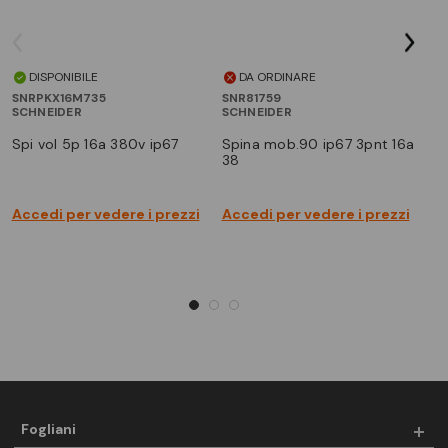
DISPONIBILE
DA ORDINARE
SNRPKX16M735
SNR81759
SN
SCHNEIDER
SCHNEIDER
SC
spi vol 5p 16a 380v ip67
spina mob.90 ip67 3pnt 16a
spina parete ip67 5p 16a
38
3
Accedi per vedere i prezzi
Accedi per vedere i prezzi
Ac
Fogliani