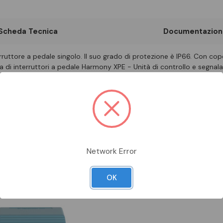
Scheda Tecnica
Documentazion
uttore a pedale singolo. Il suo grado di protezione è IP66. Con coper
 di interruttori a pedale Harmony XPE - Unità di controllo e segnala
Prodotti Da Abbinare
Network Error
OK
undefined