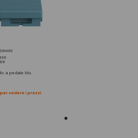
RDINARE
211
DER
o a pedale blu
Vedi prodotto
per vedere i prezzi
Confronta