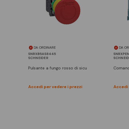
DA ORDINARE
DA O
SNRXB5AS8445
SNRXPEM
SCHNEIDER
SCHNEI
pulsante a fungo rosso di sicu
comand
Vedi prodotto
Accedi per vedere i prezzi
Accedi 
Confronta