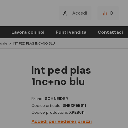
Accedi
0
Lavora con noi
Punti vendita
Contattaci
edale
INT PED PLAS 1NC+NO BLU
int ped plas
1nc+no blu
Brand:
SCHNEIDER
Codice articolo:
SNRXPEB611
Codice produttore:
XPEB611
Accedi per vedere i prezzi