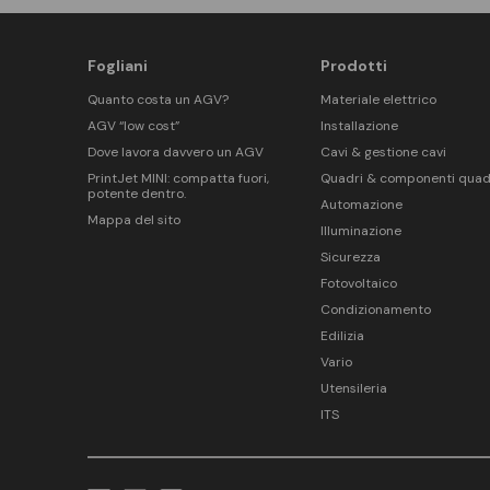
Fogliani
Prodotti
Quanto costa un AGV?
Materiale elettrico
AGV “low cost”
Installazione
Dove lavora davvero un AGV
Cavi & gestione cavi
PrintJet MINI: compatta fuori,
Quadri & componenti quad
potente dentro.
Automazione
Mappa del sito
Illuminazione
Sicurezza
Fotovoltaico
Condizionamento
Edilizia
Vario
Utensileria
ITS