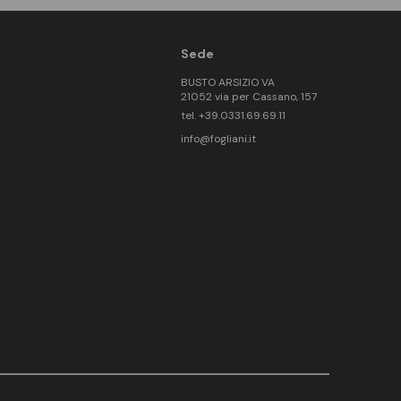
Sede
BUSTO ARSIZIO VA
21052 via per Cassano, 157
tel. +39.0331.69.69.11
info@fogliani.it