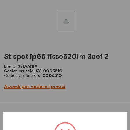
st spot ip65 fisso620lm 3cct 2
Brand:
SYLVANIA
Codice articolo:
SYL0005510
Codice produttore:
0005510
Accedi per vedere i prezzi
FARETTO DA INCASSO LED BIANCO IP65 DIMMERABILE FISSO
START SPOT 620 LUMEN 3CCT 2700K 3000K 4000K IK03