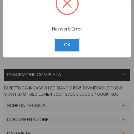
DISPONIBILE
Network Error
Aggiungi alla comparazione
OK
DESCRIZIONE COMPLETA
FARETTO DA INCASSO LED BIANCO IP65 DIMMERABILE FISSO
START SPOT 620 LUMEN 3CCT 2700K 3000K 4000K IK03
SCHEDA TECNICA
DOCUMENTAZIONE
DATI METEL