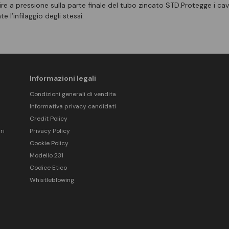
re a pressione sulla parte finale del tubo zincato STD.Protegge i cavi
e l’infilaggio degli stessi.
Informazioni legali
Condizioni generali di vendita
Informativa privacy candidati
Credit Policy
ri
Privacy Policy
Cookie Policy
Modello 231
Codice Etico
Whistleblowing