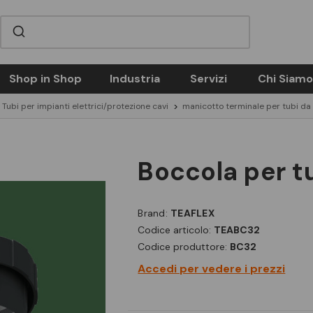
Shop in Shop
Industria
Servizi
Chi Siamo
Tubi per impianti elettrici/protezione cavi
manicotto terminale per tubi da
boccola per 
Brand:
TEAFLEX
Codice articolo:
TEABC32
Codice produttore:
BC32
Accedi per vedere i prezzi