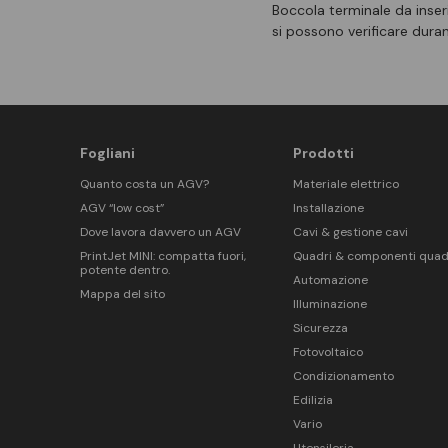
Boccola terminale da inseri
si possono verificare durant
Fogliani
Prodotti
Quanto costa un AGV?
Materiale elettrico
AGV “low cost”
Installazione
Dove lavora davvero un AGV
Cavi & gestione cavi
PrintJet MINI: compatta fuori,
Quadri & componenti quad
potente dentro.
Automazione
Mappa del sito
Illuminazione
Sicurezza
Fotovoltaico
Condizionamento
Edilizia
Vario