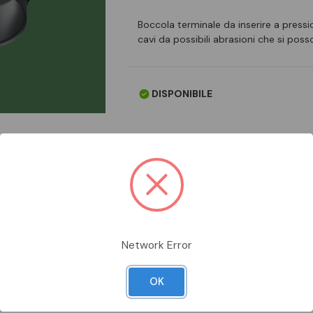
Boccola terminale da inserire a pressi
cavi da possibili abrasioni che si posso
DISPONIBILE
Aggiungi alla comparazione
Network Error
OK
Scheda Tecnica
Documentazion