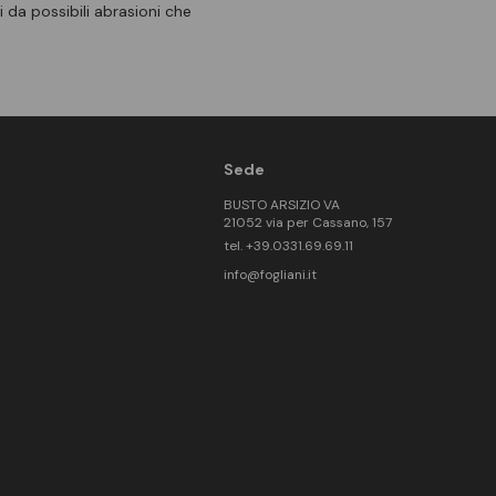
 da possibili abrasioni che
Sede
BUSTO ARSIZIO VA
21052 via per Cassano, 157
tel. +39.0331.69.69.11
info@fogliani.it