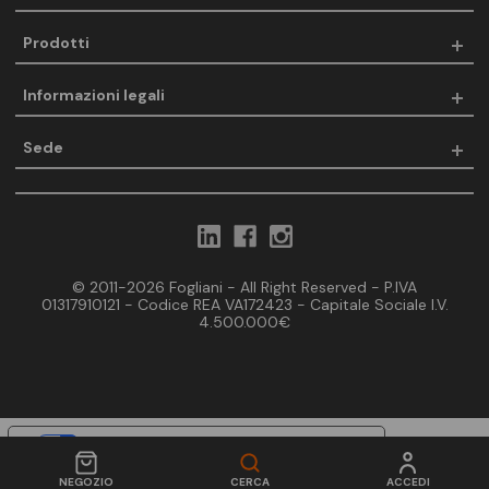
Prodotti
Informazioni legali
Sede
© 2011-2026 Fogliani - All Right Reserved - P.IVA
01317910121 - Codice REA VA172423 - Capitale Sociale I.V.
4.500.000€
Le tue preferenze relative alla privacy
Informativa sulla raccolta
NEGOZIO
CERCA
ACCEDI