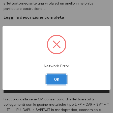
effettuatomediante una virola ed un anello in nylon.La
particolare costruzione …
Leggi la descrizione completa
DA ORDINARE
Aggiungi alla comparazione
Network Error
OK
DESCRIZIONE COMPLETA
I raccordi della serie CM consentono di effettuaretutti i
collegamenti con le guaine metalliche tipo L -P - DAR - SVT - T
- TP - LPU-DAPU e SVPEVAT in modopratico, economico e