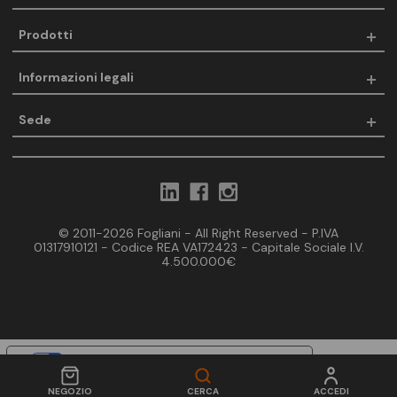
Prodotti
Informazioni legali
Sede
© 2011-2026 Fogliani - All Right Reserved - P.IVA
01317910121 - Codice REA VA172423 - Capitale Sociale I.V.
4.500.000€
Le tue preferenze relative alla privacy
Informativa sulla raccolta
NEGOZIO
CERCA
ACCEDI