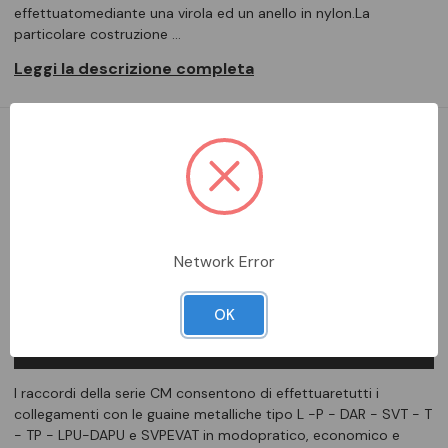
effettuatomediante una virola ed un anello in nylon.La
particolare costruzione …
Leggi la descrizione completa
DA ORDINARE
Aggiungi alla comparazione
Network Error
OK
DESCRIZIONE COMPLETA
I raccordi della serie CM consentono di effettuaretutti i
collegamenti con le guaine metalliche tipo L -P - DAR - SVT - T
- TP - LPU-DAPU e SVPEVAT in modopratico, economico e