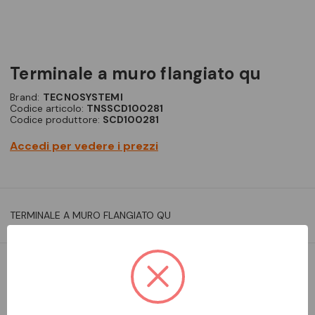
terminale a muro flangiato qu
Brand:
TECNOSYSTEMI
Codice articolo:
TNSSCD100281
Codice produttore:
SCD100281
Accedi per vedere i prezzi
TERMINALE A MURO FLANGIATO QU
DA ORDINARE