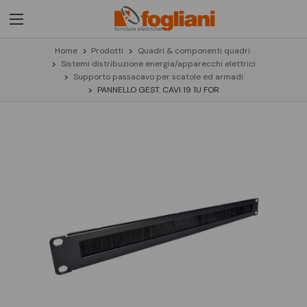
Home
Prodotti
Quadri & componenti quadri
Sistemi distribuzione energia/apparecchi elettrici
Supporto passacavo per scatole ed armadi
PANNELLO GEST. CAVI 19 1U FOR