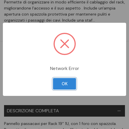
Permette di organizzare in modo efficiente il cablaggio del rack,
migliorandone l'accesso e il suo aspetto . Include un'ampia
apertura con spazzola protettiva per mantenere puliti e
organizzati i passaggi dei cavi. Include una staf…
Leggi la descrizione completa
DISPONIBILE
Network Error
Aggiungi alla comparazione
OK
DESCRIZIONE COMPLETA
Pannello passacavi per Rack 19'' 1U, con 1 foro con spazzola.