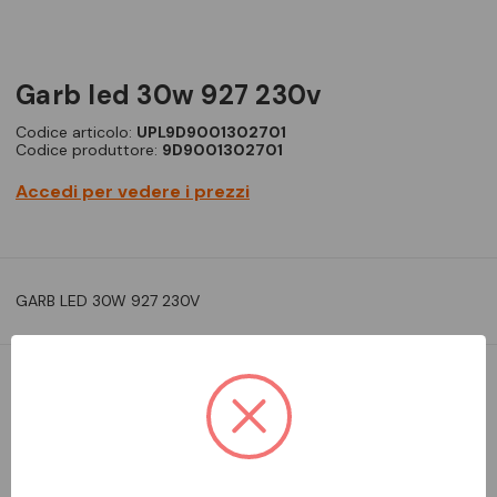
garb led 30w 927 230v
Codice articolo:
UPL9D9001302701
Codice produttore:
9D9001302701
Accedi per vedere i prezzi
GARB LED 30W 927 230V
DA ORDINARE
Aggiungi alla comparazione