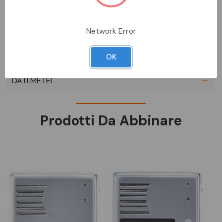
dell’interfaccia da parte del PC si possono scaricare dall’area
download del sito web Urmet.
Network Error
SCHEDA TECNICA
OK
DOCUMENTAZIONE
DATI METEL
Prodotti Da Abbinare