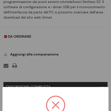
programmazione dei posti esterni citotelefonici Sinthesi S2. Il
software di configurazione e i driver USB per il riconoscimento
dell’interfaccia da parte del PC si possono scaricare dall’area
download del sito web Urmet.
DA ORDINARE
Aggiungi alla comparazione
DESCRIZIONE COMPLETA
Scheda opzionale d'interfaccia USB utile per la
programmazione dei posti esterni citotelefonici Sinthesi S2. Il
software di configurazione e i driver USB per il riconoscimento