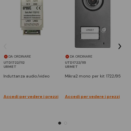
DA ORDINARE
DA ORDINARE
UTD1722/112
UTD1722/115
UT
URMET
URMET
U
induttanza audio/video
mikra2 mono per kit 1722/95
a
Accedi per vedere i prezzi
Accedi per vedere i prezzi
Ac