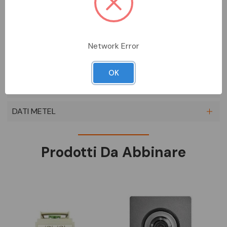
Videocitofono vivavoce Mìro 4,3" soft touch, supplementare
per kit 2 fili gamma 1722 - n.1 cod. 1722/21 - Alimentatore per
sistema 2 fili - n.1 cod. 1722/112 - Induttanza audio/video, per kit
1722 Possibilità di avere fino a 4 videocitofoni in chiamata
contemporanea e di avere l'intercomunicante tra videocitofoni
Network Error
SCHEDA TECNICA
OK
DOCUMENTAZIONE
DATI METEL
Prodotti Da Abbinare