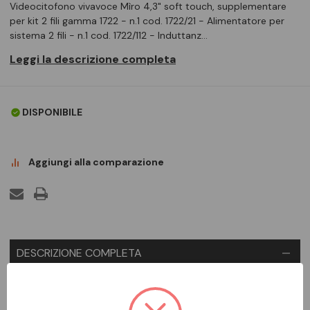
Videocitofono vivavoce Mìro 4,3" soft touch, supplementare
per kit 2 fili gamma 1722 - n.1 cod. 1722/21 - Alimentatore per
sistema 2 fili - n.1 cod. 1722/112 - Induttanz…
Leggi la descrizione completa
DISPONIBILE
Aggiungi alla comparazione
DESCRIZIONE COMPLETA
Il kit è composto da: - n.1 cod. 1722/115 - Pulsantiera secondaria
monofamiliare video, Mikra2, per kit 1722 - n.1 cod. 1722/88 -