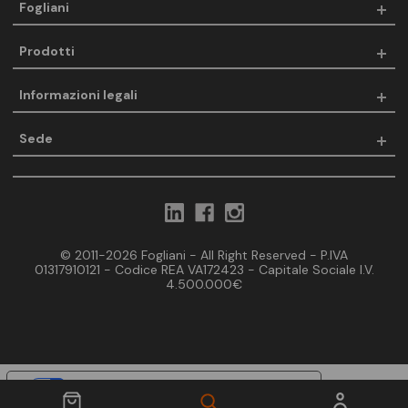
Fogliani
Prodotti
Informazioni legali
Sede
© 2011-2026 Fogliani - All Right Reserved - P.IVA
01317910121 - Codice REA VA172423 - Capitale Sociale I.V.
4.500.000€
Le tue preferenze relative alla privacy