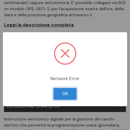
settimanale) oppure astronomica. E' possibile collegare via BUS
un modulo GPS, GEO-2, per l'acquisizione esatta dell'ora, della
data e della posizione geografica attraverso il …
Leggi la descrizione completa
DA ORDINARE
Aggiungi alla comparazione
Network Error
OK
DESCRIZIONE COMPLETA
Interruttore elettronico digitale per la gestione dei carichi
elettrici che permette la programmazione oraria (giornaliera,