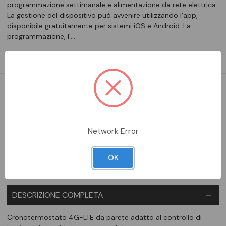
programmazione settimanale e alimentazione da rete elettrica.
La gestione del dispositivo può avvenire utilizzando l’app,
disponibile gratuitamente per sistemi iOS e Android. La
programmazione, l’…
Leggi la descrizione completa
DISPONIBILE
Aggiungi alla comparazione
Network Error
OK
DESCRIZIONE COMPLETA
Cronotermostato 4G-LTE da parete adatto al controllo di