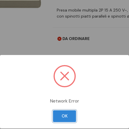
Presa mobile multipla 2P 15 A 250 V~,
con spinotti piatti paralleli e spinott
DA ORDINARE
Aggiungi alla comparazione
Network Error
OK
Scheda Tecnica
Documentazion