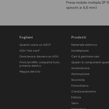
Presa mobile multipla 2P 1
spinotti ø 4,8 mm)
Fogliani
Prodotti
Quanto costa un AGV?
Materiale elettrico
AGV “low cost”
Installazione
Dove lavora davvero un AGV
Cavi & gestione cavi
PrintJet MINI: compatta fuori,
Quadri & componenti quad
potente dentro.
Automazione
Mappa del sito
Illuminazione
Sicurezza
Fotovoltaico
Condizionamento
Edilizia
Vario