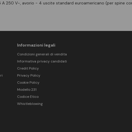
5 A 250 V~, avorio - 4 uscite standard euroamericano (per spine con s
Informazioni legali
Condizioni generali di vendita
Informativa privacy candidati
Credit Policy
ri
Privacy Policy
Cookie Policy
Modello 231
Codice Etico
Whistleblowing