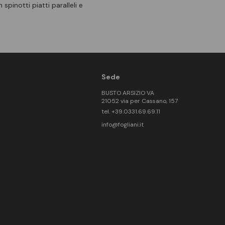
pinotti piatti paralleli e
Sede
BUSTO ARSIZIO VA
21052 via per Cassano, 157
tel. +39.0331.69.69.11
info@fogliani.it