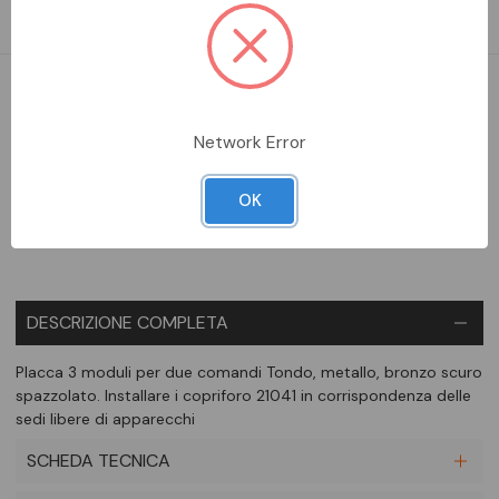
sedi libere di apparecchi
DA ORDINARE
Network Error
Aggiungi alla comparazione
OK
DESCRIZIONE COMPLETA
Placca 3 moduli per due comandi Tondo, metallo, bronzo scuro
spazzolato. Installare i copriforo 21041 in corrispondenza delle
sedi libere di apparecchi
SCHEDA TECNICA