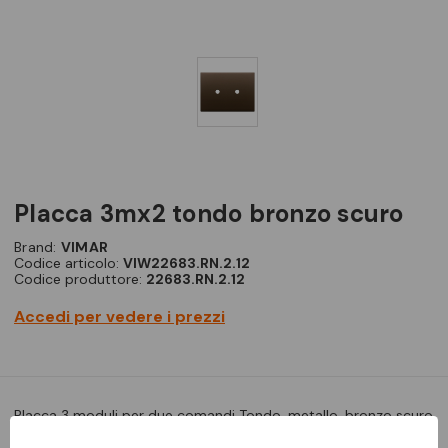
placca 3mx2 tondo bronzo scuro
Brand:
VIMAR
Codice articolo:
VIW22683.RN.2.12
Codice produttore:
22683.RN.2.12
Accedi per vedere i prezzi
Placca 3 moduli per due comandi Tondo, metallo, bronzo scuro
spazzolato. Installare i copriforo 21041 in corrispondenza delle