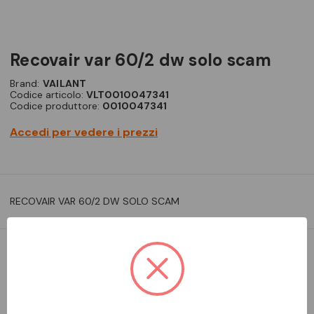
recovair var 60/2 dw solo scam
Brand:
VAILANT
Codice articolo:
VLT0010047341
Codice produttore:
0010047341
Accedi per vedere i prezzi
RECOVAIR VAR 60/2 DW SOLO SCAM
DA ORDINARE
Aggiungi alla comparazione