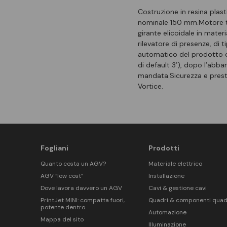
Costruzione in resina plast
nominale 150 mm.Motore te
girante elicoidale in mate
rilevatore di presenze, di 
automatico del prodotto dop
di default 3’), dopo l’abba
mandata.Sicurezza e prest
Vortice.
Fogliani
Prodotti
Quanto costa un AGV?
Materiale elettrico
AGV “low cost”
Installazione
Dove lavora davvero un AGV
Cavi & gestione cavi
PrintJet MINI: compatta fuori,
Quadri & componenti quad
potente dentro.
Automazione
Mappa del sito
Illuminazione