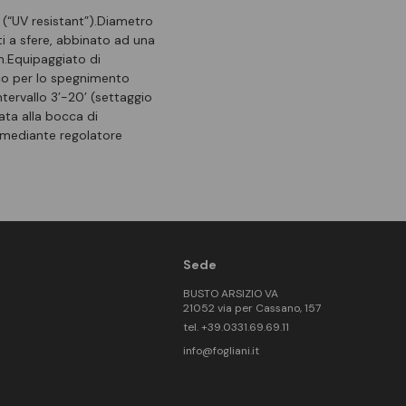
e (“UV resistant”).Diametro
 a sfere, abbinato ad una
h.Equipaggiato di
ico per lo spegnimento
tervallo 3’-20’ (settaggio
ata alla bocca di
 mediante regolatore
Sede
BUSTO ARSIZIO VA
21052 via per Cassano, 157
tel. +39.0331.69.69.11
info@fogliani.it