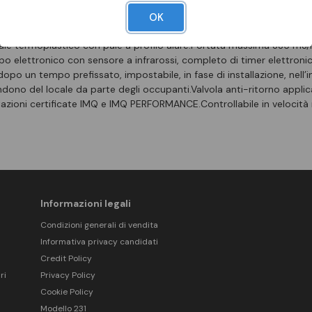
ica resistente all’invecchiamento riconducibile all’esposizione al sol
OK
rmicamente protetto, con albero montato su supporti a cuscinetti
riale termoplastico con pale a profilo alare.Portata massima 335 m3/
tipo elettronico con sensore a infrarossi, completo di timer elettron
o un tempo prefissato, impostabile, in fase di installazione, nell’in
ndono del locale da parte degli occupanti.Valvola anti-ritorno applic
azioni certificate IMQ e IMQ PERFORMANCE.Controllabile in velocità
Informazioni legali
Condizioni generali di vendita
Informativa privacy candidati
Credit Policy
ri
Privacy Policy
Cookie Policy
Modello 231