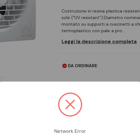
Costruzione in resina plastica resisten
sole (“UV resistant”).Diametro nomi
montato su supporti a cuscinetti a sfe
termoplastico con pale a pro…
Leggi la descrizione completa
DA ORDINARE
Aggiungi alla comparazione
Network Error
Scheda Tecnica
Documentazion