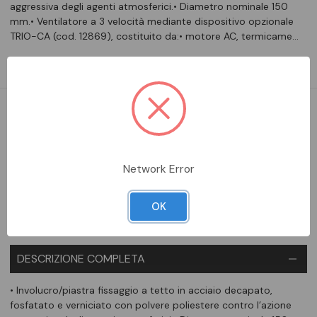
aggressiva degli agenti atmosferici.• Diametro nominale 150
mm.• Ventilatore a 3 velocità mediante dispositivo opzionale
TRIO-CA (cod. 12869), costituito da:• motore AC, termicame…
Leggi la descrizione completa
DA ORDINARE
Aggiungi alla comparazione
Network Error
OK
DESCRIZIONE COMPLETA
• Involucro/piastra fissaggio a tetto in acciaio decapato,
fosfatato e verniciato con polvere poliestere contro l’azione