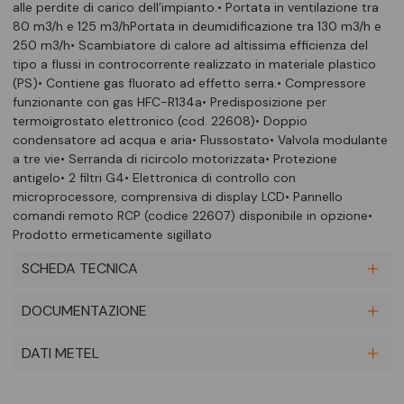
alle perdite di carico dell’impianto.• Portata in ventilazione tra
80 m3/h e 125 m3/hPortata in deumidificazione tra 130 m3/h e
250 m3/h• Scambiatore di calore ad altissima efficienza del
tipo a flussi in controcorrente realizzato in materiale plastico
(PS)• Contiene gas fluorato ad effetto serra.• Compressore
funzionante con gas HFC-R134a• Predisposizione per
termoigrostato elettronico (cod. 22608)• Doppio
condensatore ad acqua e aria• Flussostato• Valvola modulante
a tre vie• Serranda di ricircolo motorizzata• Protezione
antigelo• 2 filtri G4• Elettronica di controllo con
microprocessore, comprensiva di display LCD• Pannello
comandi remoto RCP (codice 22607) disponibile in opzione•
Prodotto ermeticamente sigillato
SCHEDA TECNICA
DOCUMENTAZIONE
DATI METEL