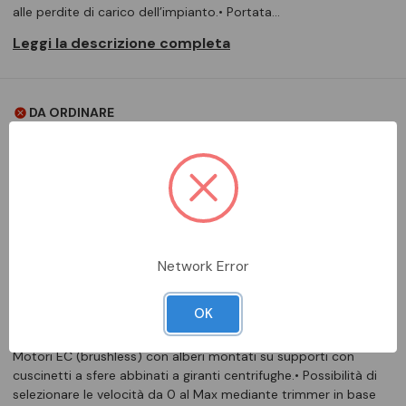
alle perdite di carico dell’impianto.• Portata…
Leggi la descrizione completa
DA ORDINARE
Aggiungi alla comparazione
Network Error
DESCRIZIONE COMPLETA
OK
• Involucro in lamiera d’acciaio zincata con pannelli rimovibili.• 2
Motori EC (brushless) con alberi montati su supporti con
cuscinetti a sfere abbinati a giranti centrifughe.• Possibilità di
selezionare le velocità da 0 al Max mediante trimmer in base