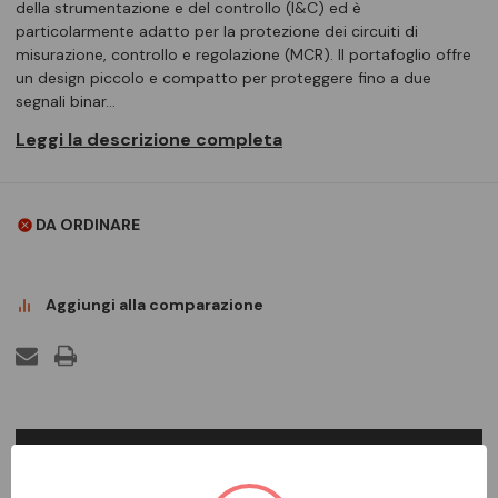
della strumentazione e del controllo (I&C) ed è
particolarmente adatto per la protezione dei circuiti di
misurazione, controllo e regolazione (MCR). Il portafoglio offre
un design piccolo e compatto per proteggere fino a due
segnali binar…
Leggi la descrizione completa
DA ORDINARE
Aggiungi alla comparazione
DESCRIZIONE COMPLETA