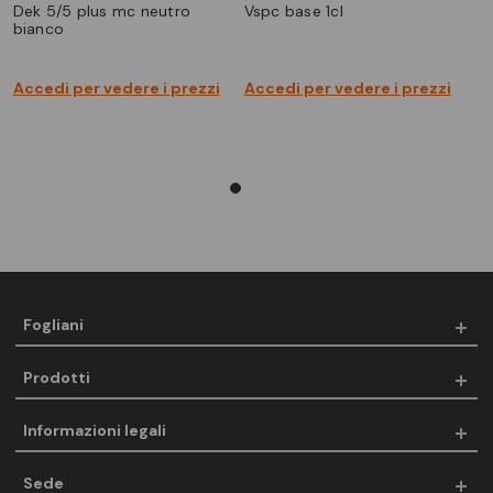
dek 5/5 plus mc neutro
vspc base 1cl
bianco
Accedi per vedere i prezzi
Accedi per vedere i prezzi
Fogliani
Prodotti
Informazioni legali
Sede