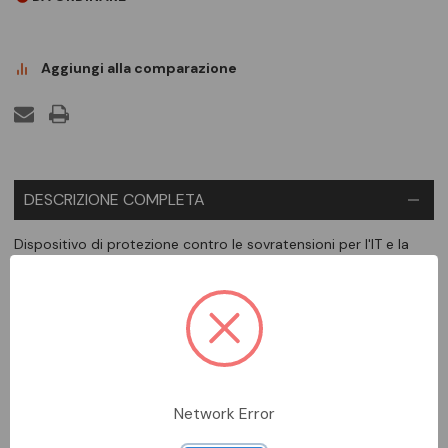
Aggiungi alla comparazione
DESCRIZIONE COMPLETA
Dispositivo di protezione contro le sovratensioni per l'IT e la
metrologia. Il dispositivo deve essere installato vicino al
dispositivo da proteggere.
SCHEDA TECNICA
DOCUMENTAZIONE
Network Error
DATI METEL