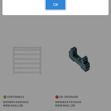
OK
Prodotti Da Abbinare
DISPONIBILE
DA ORDINARE
WEI1854490000
WEI8924730000
WEIDMULLER
WEIDMULLER