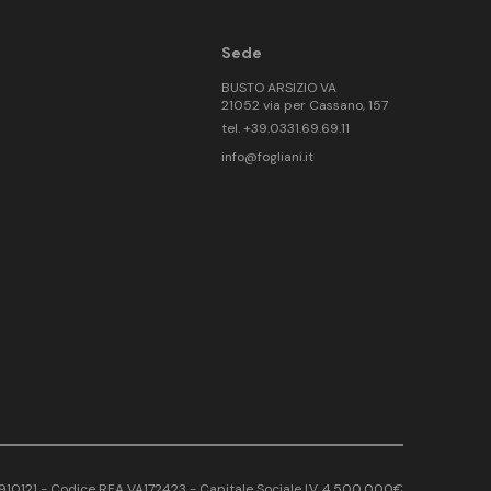
Sede
BUSTO ARSIZIO VA
21052 via per Cassano, 157
tel. +39.0331.69.69.11
info@fogliani.it
17910121 - Codice REA VA172423 - Capitale Sociale I.V. 4.500.000€