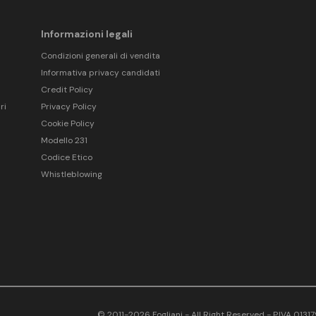
Informazioni legali
Condizioni generali di vendita
Informativa privacy candidati
Credit Policy
ri
Privacy Policy
Cookie Policy
Modello 231
Codice Etico
Whistleblowing
© 2011-2026 Fogliani - All Right Reserved - P.IVA 013