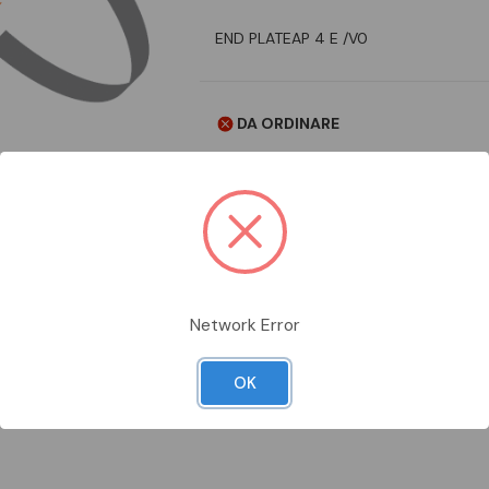
END PLATEAP 4 E /V0
DA ORDINARE
Aggiungi alla comparazione
Network Error
Scheda Tecnica
Documentazion
OK