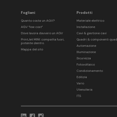
Fogliani
Prodotti
Quanto costa un AGV?
Materiale elettrico
AGV “low cost”
Installazione
Dove lavora davvero un AGV
Cavi & gestione cavi
PrintJet MINI: compatta fuori,
Quadri & componenti quad
potente dentro.
Automazione
Mappa del sito
Illuminazione
Sicurezza
Fotovoltaico
Condizionamento
Edilizia
Vario
Utensileria
ITS