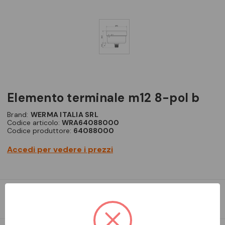
elemento terminale m12 8-pol b
Brand:
WERMA ITALIA SRL
Codice articolo:
WRA64088000
Codice produttore:
64088000
Accedi per vedere i prezzi
ELEMENTO TERMINALE M12 8-POL B