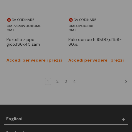
DA ORDINARE
DA ORDINARE
CMLVSMW001/CML
CMLCPC0398
CML
CML
portello zippo
palo conico h.9800,d.158-
gico,186x45,zam
60,s.
Accedi per vedere i prezzi
Accedi per vedere i prezzi
1
2
3
4
Fogliani