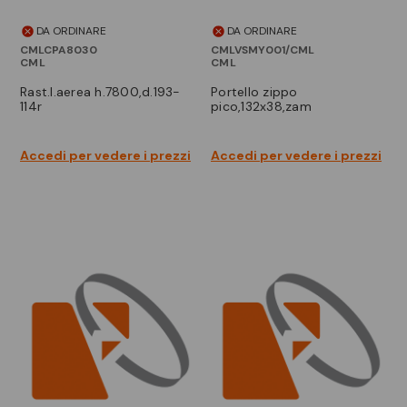
DA ORDINARE
DA ORDINARE
CMLCPA8030
CMLVSMY001/CML
CML
CML
rast.l.aerea h.7800,d.193-
portello zippo
114r
pico,132x38,zam
Accedi per vedere i prezzi
Accedi per vedere i prezzi