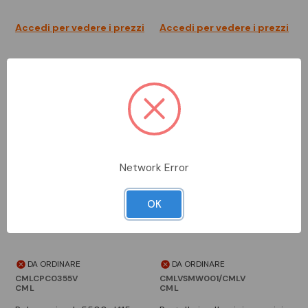
Accedi per vedere i prezzi
Accedi per vedere i prezzi
Network Error
OK
DA ORDINARE
DA ORDINARE
CMLCPC0355V
CMLVSMW001/CMLV
CML
CML