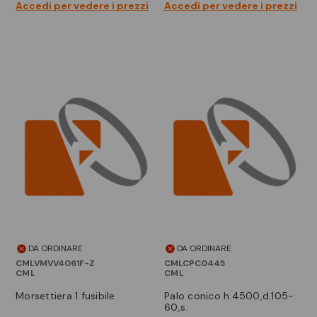
Accedi per vedere i prezzi
Accedi per vedere i prezzi
DA ORDINARE
DA ORDINARE
CMLVMVV4061F-Z
CMLCPC0445
CML
CML
morsettiera 1 fusibile
palo conico h.4500,d.105-
60,s.