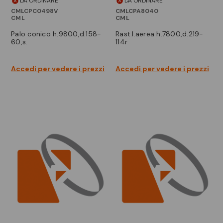
DA ORDINARE
DA ORDINARE
CMLCPC0498V
CMLCPA8040
CML
CML
palo conico h.9800,d.158-
rast.l.aerea h.7800,d.219-
60,s.
114r
Accedi per vedere i prezzi
Accedi per vedere i prezzi