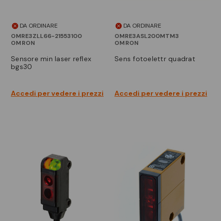
DA ORDINARE
DA ORDINARE
OMRE3ZLL66-21553100
OMRE3ASL200MTM3
OMRON
OMRON
sensore min laser reflex
sens fotoelettr quadrat
bgs30
Accedi per vedere i prezzi
Accedi per vedere i prezzi