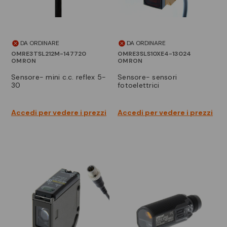
DA ORDINARE
DA ORDINARE
OMRE3TSL212M-147720
OMRE3SLS10XE4-13024
OMRON
OMRON
sensore- mini c.c. reflex 5-
sensore- sensori
30
fotoelettrici
Accedi per vedere i prezzi
Accedi per vedere i prezzi