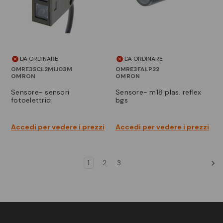
DA ORDINARE
DA ORDINARE
OMRE3SCL2M1J03M
OMRE3FALP22
OMRON
OMRON
sensore- sensori
sensore- m18 plas. reflex
fotoelettrici
bgs
Accedi per vedere i prezzi
Accedi per vedere i prezzi
1
2
3