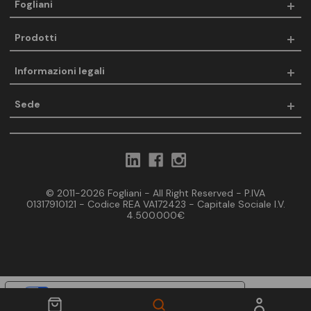
Fogliani
Prodotti
Informazioni legali
Sede
© 2011-2026 Fogliani - All Right Reserved - P.IVA
01317910121 - Codice REA VA172423 - Capitale Sociale I.V.
4.500.000€
Le tue preferenze relative alla privacy