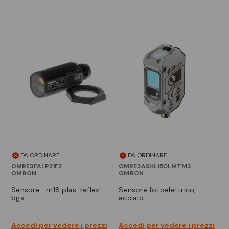
DA ORDINARE
DA ORDINARE
OMRE3FALP21F2
OMRE3ASHL150LMTM3
OMRON
OMRON
sensore- m18 plas. reflex
sensore fotoelettrico,
bgs
acciaio
Accedi per vedere i prezzi
Accedi per vedere i prezzi