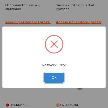
photoelectric sensor,
sensore fotoel quadrat
aluminum
compat
Accedi per vedere i prezzi
Accedi per vedere i prezzi
Network Error
OK
DA ORDINARE
DA ORDINARE